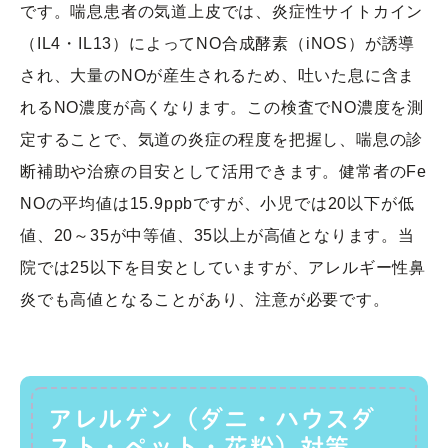
です。喘息患者の気道上皮では、炎症性サイトカイン
（IL4・IL13）によってNO合成酵素（iNOS）が誘導
され、大量のNOが産生されるため、吐いた息に含ま
れるNO濃度が高くなります。この検査でNO濃度を測
定することで、気道の炎症の程度を把握し、喘息の診
断補助や治療の目安として活用できます。健常者のFe
NOの平均値は15.9ppbですが、小児では20以下が低
値、20～35が中等値、35以上が高値となります。当
院では25以下を目安としていますが、アレルギー性鼻
炎でも高値となることがあり、注意が必要です。
アレルゲン（ダニ・ハウスダ
スト・ペット・花粉）対策