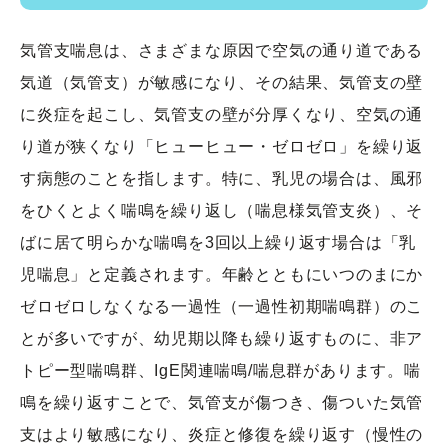
気管支喘息は、さまざまな原因で空気の通り道である
気道（気管支）が敏感になり、その結果、気管支の壁
に炎症を起こし、気管支の壁が分厚くなり、空気の通
り道が狭くなり「ヒューヒュー・ゼロゼロ」を繰り返
す病態のことを指します。特に、乳児の場合は、風邪
をひくとよく喘鳴を繰り返し（喘息様気管支炎）、そ
ばに居て明らかな喘鳴を3回以上繰り返す場合は「乳
児喘息」と定義されます。年齢とともにいつのまにか
ゼロゼロしなくなる一過性（一過性初期喘鳴群）のこ
とが多いですが、幼児期以降も繰り返すものに、非ア
トピー型喘鳴群、IgE関連喘鳴/喘息群があります。喘
鳴を繰り返すことで、気管支が傷つき、傷ついた気管
支はより敏感になり、炎症と修復を繰り返す（慢性の