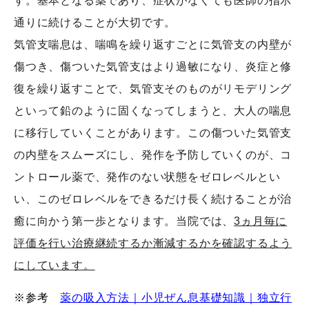
す。基本となる薬であり、症状がなくても医師の指示
通りに続けることが大切です。
気管支喘息は、喘鳴を繰り返すごとに気管支の内壁が
傷つき、傷ついた気管支はより過敏になり、炎症と修
復を繰り返すことで、気管支そのものがリモデリング
といって鉛のように固くなってしまうと、大人の喘息
に移行していくことがあります。この傷ついた気管支
の内壁をスムーズにし、発作を予防していくのが、コ
ントロール薬で、発作のない状態をゼロレベルとい
い、このゼロレベルをできるだけ長く続けることが治
癒に向かう第一歩となります。当院では、
3ヵ月毎に
評価を行い治療継続するか漸減するかを確認するよう
にしています。
※参考
薬の吸入方法｜小児ぜん息基礎知識｜独立行