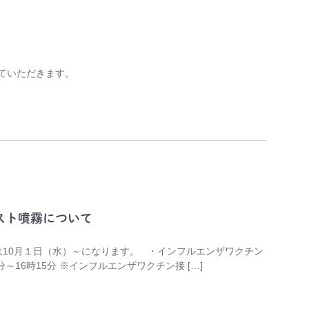
せていただきます。
スト噴霧について
始は10月１日（水）～になります。 ・インフルエンザワクチン
分～16時15分 ※インフルエンザワクチン接 […]