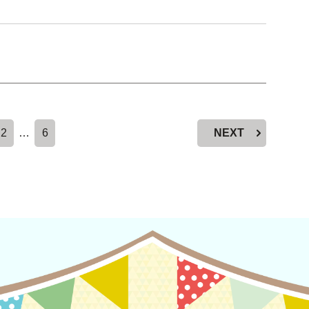
2
…
6
NEXT